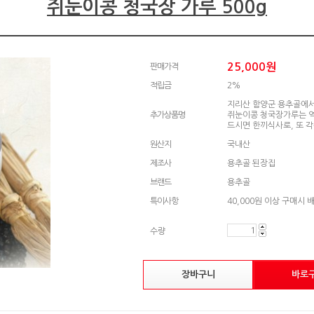
쥐눈이콩 청국장 가루 500g
25,000
원
판매가격
적립금
2%
지리산 함양군 용추골에서
추가상품명
쥐눈이콩 청국장가루는 역
드시면 한끼식사로, 또 
원산지
국내산
제조사
용추골 된장집
브랜드
용추골
특이사항
40,000원 이상 구매시 
수량
장바구니
바로