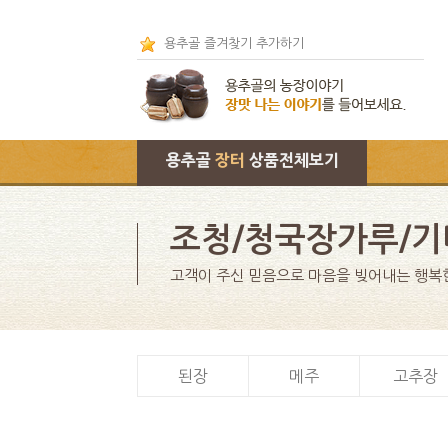
용추골 즐겨찾기 추가하기
용추골
장터
상품전체보기
조청/청국장가루/기
고객이 주신 믿음으로 마음을 빚어내는 행복
된장
메주
고추장