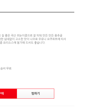
 질 좋은 국산 쥐눈이콩으로 잘 띄워 만든 만든 용추골
한 냄새없이 고소한 맛이 나므로 우유나 요쿠르트에 타서
각종 요리소스에 첨가해 드셔도 좋습니다.
배송비 무료
구매
찜하기