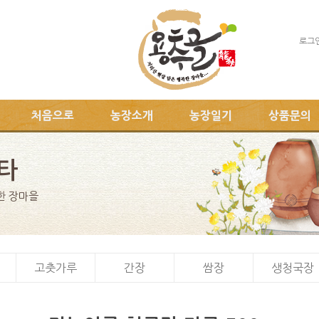
로그
처음으로
농장소개
농장일기
상품문의
타
한 장마을
고춧가루
간장
쌈장
생청국장