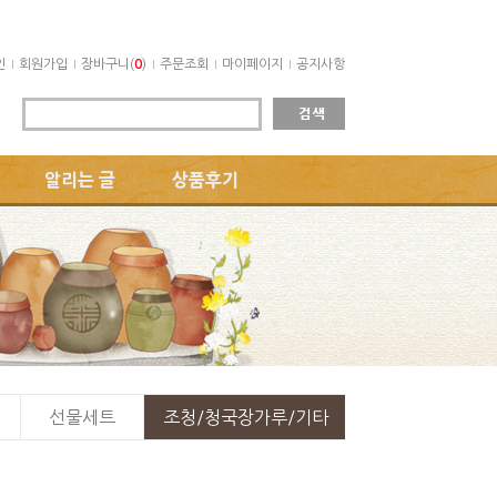
인
회원가입
장바구니(
0
)
주문조회
마이페이지
공지사항
알리는 글
상품후기
선물세트
조청/청국장가루/기타