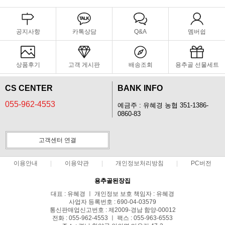
공지사항
카톡상담
Q&A
멤버쉽
상품후기
고객 게시판
배송조회
용추골 선물세트
CS CENTER
BANK INFO
055-962-4553
예금주 : 유혜경 농협 351-1386-
0860-83
고객센터 연결
이용안내
이용약관
개인정보처리방침
PC버전
용추골된장집
대표 : 유혜경 ㅣ 개인정보 보호 책임자 : 유혜경
사업자 등록번호 : 690-04-03579
통신판매업신고번호 : 제2009-경남 함양-00012
전화 : 055-962-4553 ㅣ 팩스 : 055-963-6553