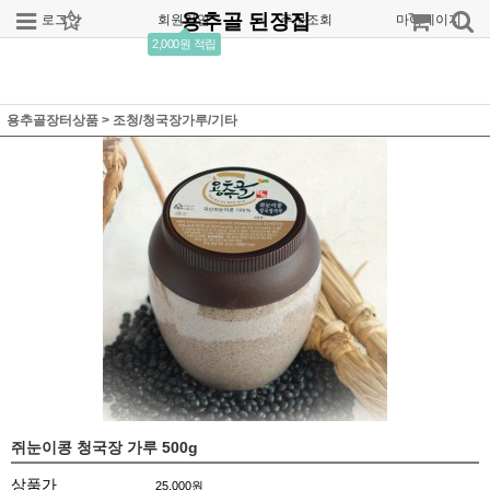
용추골 된장집
로그인
회원가입
주문조회
마이페이지
2,000원 적립
용추골장터상품
>
조청/청국장가루/기타
쥐눈이콩 청국장 가루 500g
상품가
25,000
원