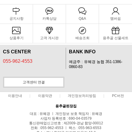
공지사항
카톡상담
Q&A
멤버쉽
상품후기
고객 게시판
배송조회
용추골 선물세트
CS CENTER
BANK INFO
055-962-4553
예금주 : 유혜경 농협 351-1386-
0860-83
고객센터 연결
이용안내
이용약관
개인정보처리방침
PC버전
용추골된장집
대표 : 유혜경 ㅣ 개인정보 보호 책임자 : 유혜경
사업자 등록번호 : 690-04-03579
통신판매업신고번호 : 제2009-경남 함양-00012
전화 : 055-962-4553 ㅣ 팩스 : 055-963-6553