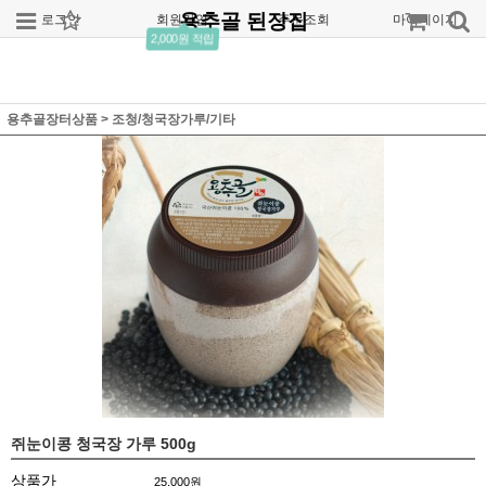
용추골 된장집
로그인
회원가입
주문조회
마이페이지
2,000원 적립
용추골장터상품
>
조청/청국장가루/기타
쥐눈이콩 청국장 가루 500g
상품가
25,000
원