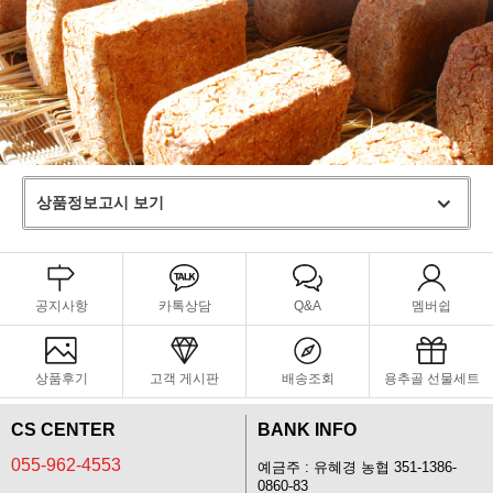
상품정보고시 보기
공지사항
카톡상담
Q&A
멤버쉽
상품후기
고객 게시판
배송조회
용추골 선물세트
CS CENTER
BANK INFO
055-962-4553
예금주 : 유혜경 농협 351-1386-
0860-83