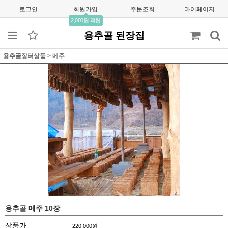
로그인
회원가입
주문조회
마이페이지
2,000원 적립
용추골 된장집
용추골장터상품
>
메주
용추골 메주 10장
상품가
220,000
원