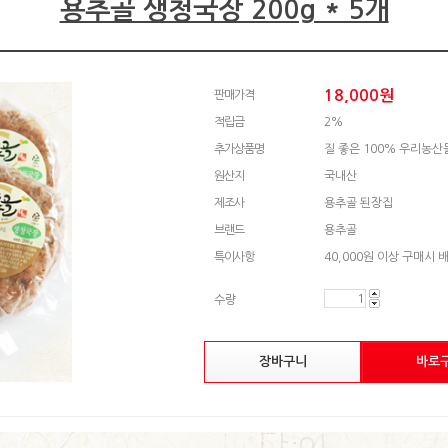
용추골 생청국장 200g * 5개
18,000
원
판매가격
적립금
2%
추가상품명
질 좋은 100% 우리농
원산지
국내산
제조사
용추골 된장집
브랜드
용추골
특이사항
40,000원 이상 구매시 
수량
장바구니
바로