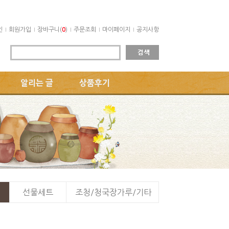
인
회원가입
장바구니(
0
)
주문조회
마이페이지
공지사항
알리는 글
상품후기
선물세트
조청/청국장가루/기타