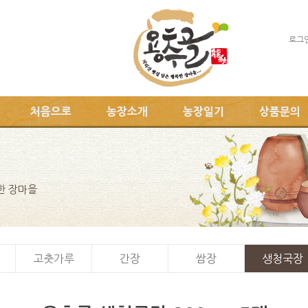
로그
처음으로
농장소개
농장일기
상품문의
한 장마을
고춧가루
간장
쌈장
생청국장