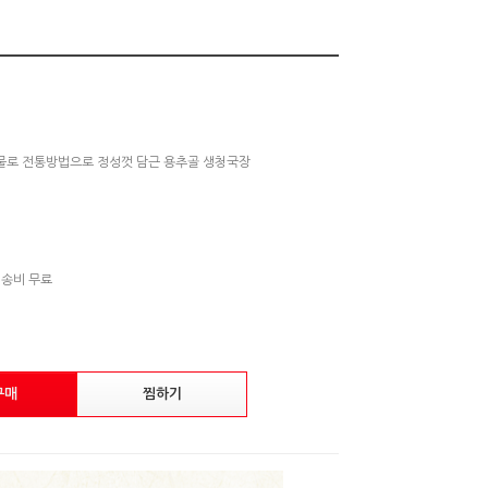
산물로 전통방법으로 정성껏 담근 용추골 생청국장
배송비 무료
구매
찜하기