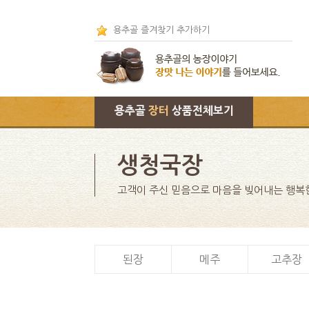
용추골 즐겨찾기 추가하기
용추골
장터
상품전체보기
생청국장
고객이 주신 믿음으로 마음을 빚어내는 행복
된장
메주
고추장