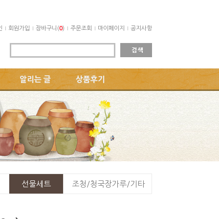
인
회원가입
장바구니(
0
)
주문조회
마이페이지
공지사항
알리는 글
상품후기
선물세트
조청/청국장가루/기타