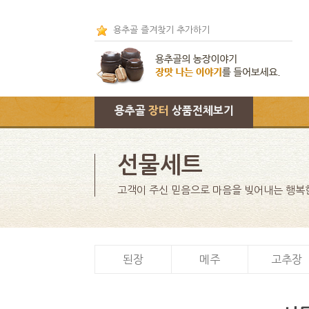
용추골 즐겨찾기 추가하기
용추골
장터
상품전체보기
선물세트
고객이 주신 믿음으로 마음을 빚어내는 행복
된장
메주
고추장