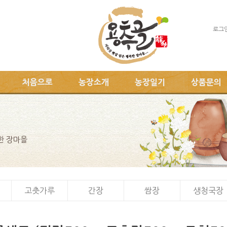
로그
처음으로
농장소개
농장일기
상품문의
한 장마을
고춧가루
간장
쌈장
생청국장