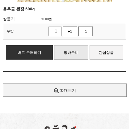
용추골 된장 500g
상품가
9,000
원
수량
+1
-1
바로 구매하기
장바구니
관심상품
확대보기