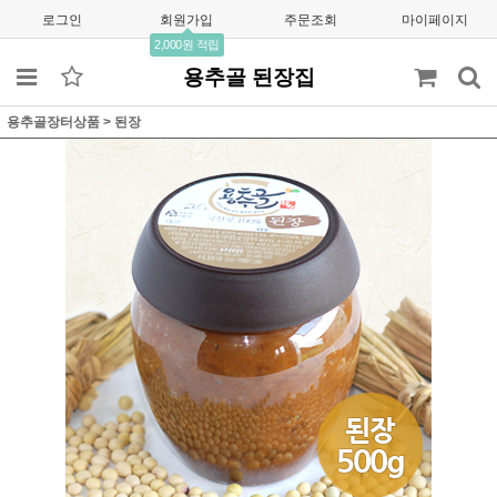
로그인
회원가입
주문조회
마이페이지
2,000원 적립
용추골 된장집
용추골장터상품
>
된장