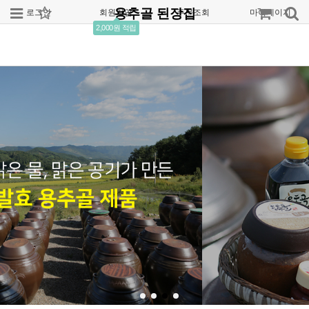
용추골 된장집
로그인
회원가입
주문조회
마이페이지
2,000원 적립