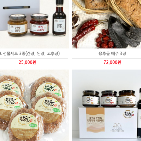
호 선물세트 3종(간장, 된장, 고추장)
용추골 메주 3장
25,000원
72,000원