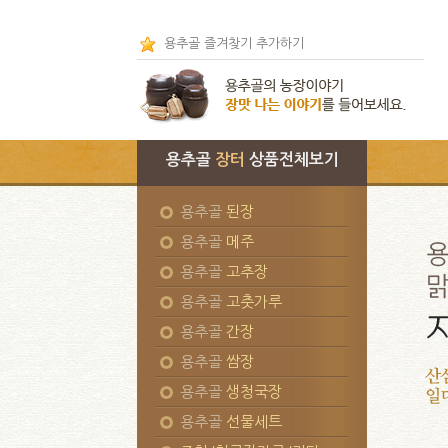
용추골 즐겨찾기 추가하기
용추골
장터
상품전체보기
용추골
된장
용추골
메주
용추골
고추장
용추골
고춧가루
용추골
간장
용추골
쌈장
용추골
생청국장
용추골
선물세트