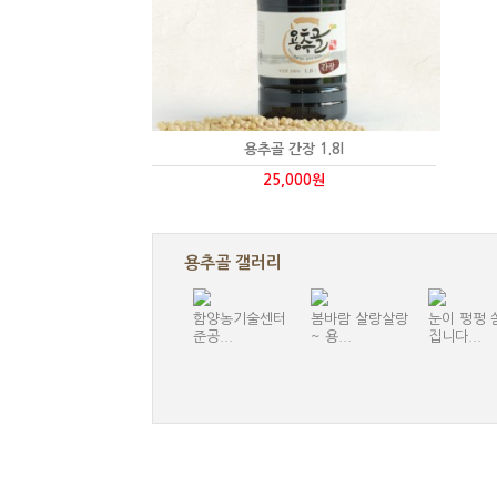
용추골 간장 1.8l
25,000원
용추골 갤러리
함양농기술센터
봄바람 살랑살랑
눈이 펑펑 
준공...
~ 용...
집니다...