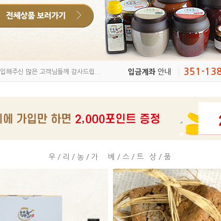
351-13
입금계좌
안내
입해주신 많은 고객님들께 감사드립...
우/리/농/가 베/스/트 상/품