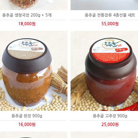
용추골 생청국장 200g * 5개
용추골 전통장류 4종선물 세트
18,000원
55,000원
용추골 된장 900g
용추골 고추장 900g
16,000원
25,000원