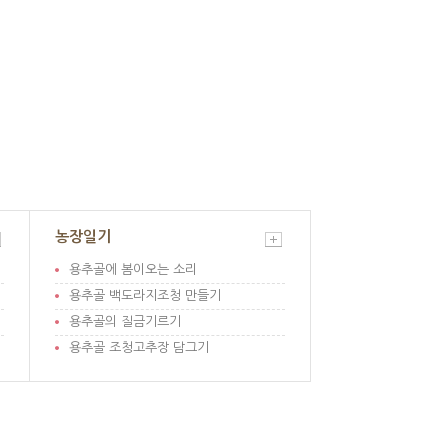
농장일기
용추골에 봄이오는 소리
용추골 백도라지조청 만들기
용추골의 질금기르기
용추골 조청고추장 담그기