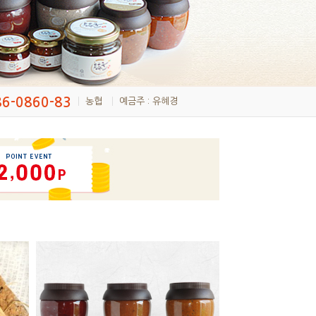
86-0860-83
농협
예금주 : 유혜경