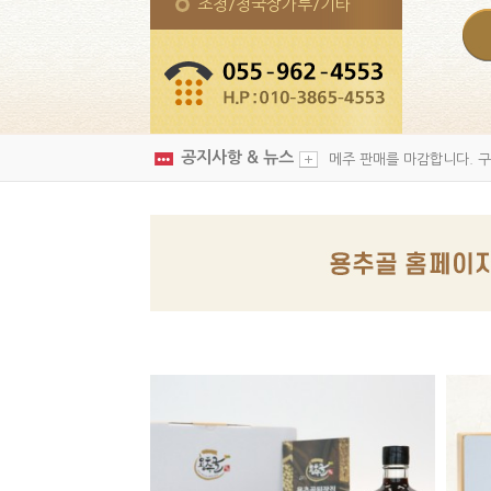
조청/청국장가루/기타
공지사항 & 뉴스
메주 판매를 마감합니다. 구