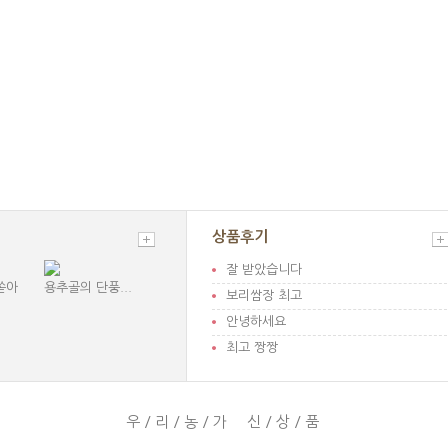
상품후기
잘 받았습니다
쏟아
용추골의 단풍...
보리쌈장 최고
안녕하세요
최고 짱짱
우/리/농/가 신/상/품