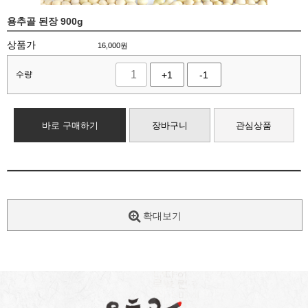
용추골 된장 900g
상품가
16,000
원
수량
+1
-1
바로 구매하기
장바구니
관심상품
확대보기