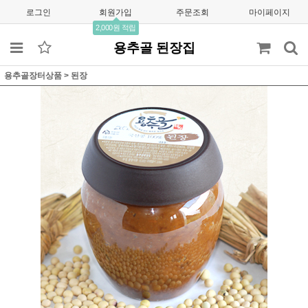
로그인
회원가입
주문조회
마이페이지
2,000원 적립
용추골 된장집
용추골장터상품
>
된장