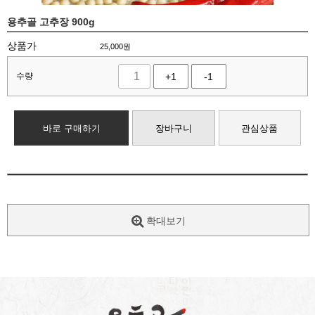
용추골 고추장 900g
상품가
25,000
원
수량
+1
-1
바로 구매하기
장바구니
관심상품
확대보기