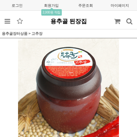
로그인
회원가입
주문조회
마이페이지
2,000원 적립
용추골 된장집
용추골장터상품
>
고추장