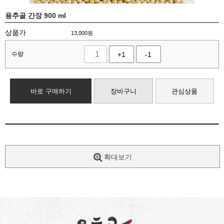
용추골 간장 900 ml
상품가
13,000
원
수량
+1
-1
바로 구매하기
장바구니
관심상품
확대보기