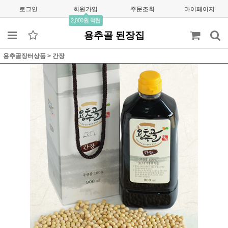
로그인
회원가입
주문조회
마이페이지
2,000원 적립
용추골 된장집
용추골장터상품
>
간장