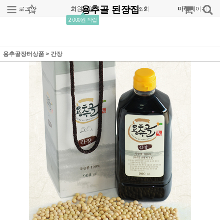
용추골 된장집
로그인
회원가입
주문조회
마이페이지
2,000원 적립
용추골장터상품
>
간장