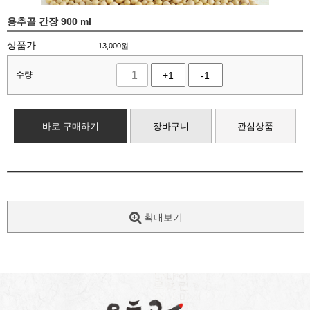
용추골 간장 900 ml
상품가
13,000
원
수량
+1
-1
바로 구매하기
장바구니
관심상품
확대보기