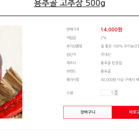
용추골 고추장 500g
14,000
원
판매가격
적립금
2%
추가상품명
질 좋은 100% 우리농
원산지
국내산
제조사
용추골 된장집
브랜드
용추골
특이사항
40,000원 이상 구매시 
수량
장바구니
바로