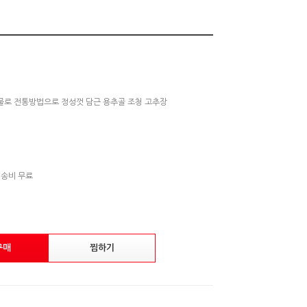
산물로 전통방법으로 정성껏 담근 용추골 조청 고추장
배송비 무료
구매
찜하기