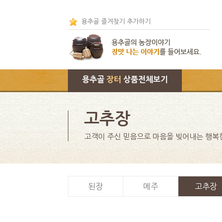
용추골 즐겨찾기 추가하기
용추골
장터
상품전체보기
고추장
고객이 주신 믿음으로 마음을 빚어내는 행복
된장
메주
고추장