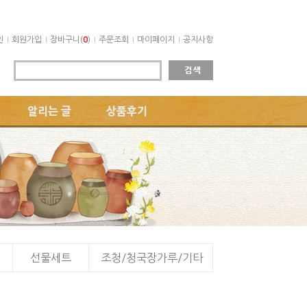
인
회원가입
장바구니(
0
)
주문조회
마이페이지
공지사항
알리는 글
상품후기
선물세트
조청/청국장가루/기타