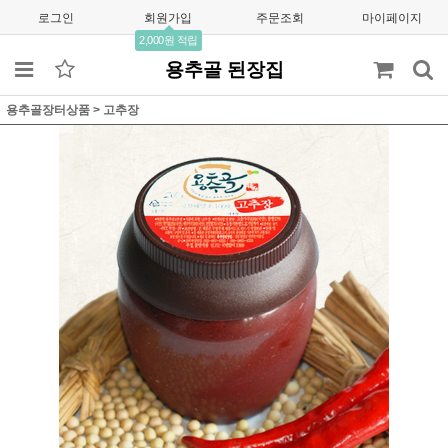
로그인
회원가입
주문조회
마이페이지
2,000원 적립
용추골 된장집
용추골장터상품
>
고추장