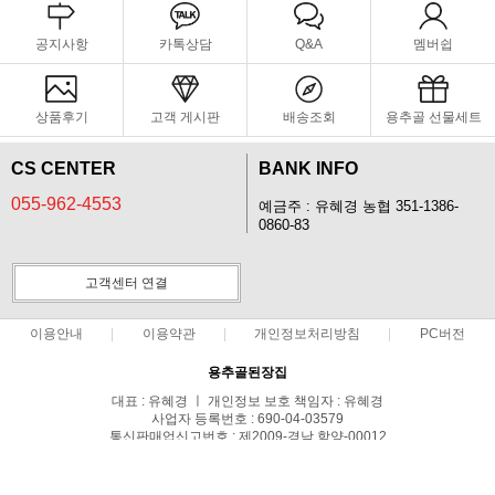
공지사항
카톡상담
Q&A
멤버쉽
상품후기
고객 게시판
배송조회
용추골 선물세트
CS CENTER
BANK INFO
055-962-4553
예금주 : 유혜경 농협 351-1386-
0860-83
고객센터 연결
이용안내
이용약관
개인정보처리방침
PC버전
용추골된장집
대표 : 유혜경 ㅣ 개인정보 보호 책임자 : 유혜경
사업자 등록번호 : 690-04-03579
통신판매업신고번호 : 제2009-경남 함양-00012
전화 : 055-962-4553 ㅣ 팩스 : 055-963-6553
주소 : 경남 함양군 안의면 마음길 47-3