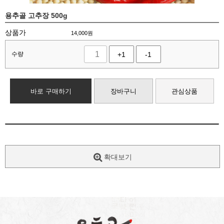
용추골 고추장 500g
상품가
14,000
원
수량
+1
-1
바로 구매하기
장바구니
관심상품
확대보기