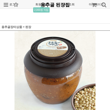
용추골 된장집
로그인
회원가입
주문조회
마이페이지
2,000원 적립
용추골장터상품
>
된장