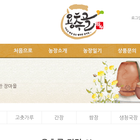
로그
처음으로
농장소개
농장일기
상품문의
한 장마을
고춧가루
간장
쌈장
생청국장