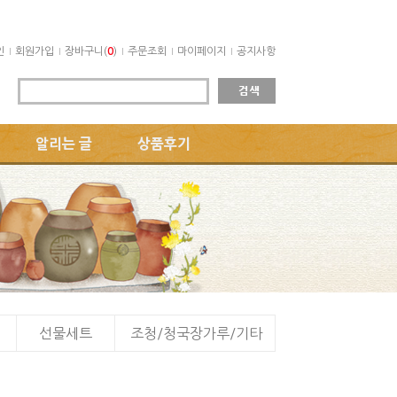
인
회원가입
장바구니(
0
)
주문조회
마이페이지
공지사항
알리는 글
상품후기
선물세트
조청/청국장가루/기타