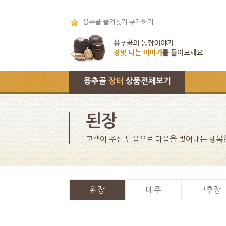
용추골 즐겨찾기 추가하기
용추골
장터
상품전체보기
된장
고객이 주신 믿음으로 마음을 빚어내는 행복
된장
메주
고추장