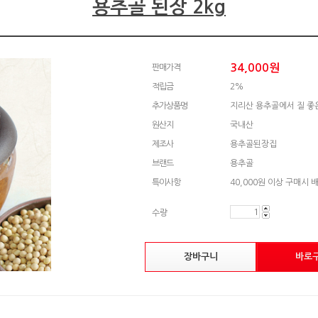
용추골 된장 2kg
34,000
원
판매가격
적립금
2%
추가상품명
지리산 용추골에서 질 좋
원산지
국내산
제조사
용추골된장집
브랜드
용추골
특이사항
40,000원 이상 구매시 
수량
장바구니
바로