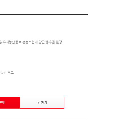
은 우리농산물로 정성스럽게 담근 용추골 된장
배송비 무료
구매
찜하기