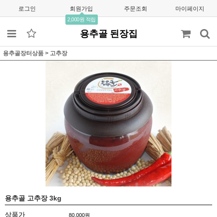
로그인
회원가입
주문조회
마이페이지
2,000원 적립
용추골 된장집
용추골장터상품
>
고추장
용추골 고추장 3kg
상품가
80,000
원