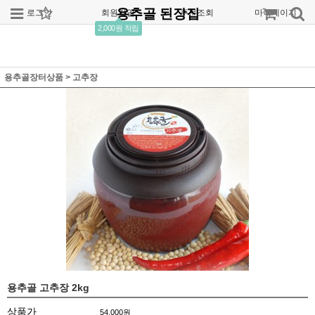
용추골 된장집
로그인
회원가입
주문조회
마이페이지
2,000원 적립
용추골장터상품
>
고추장
용추골 고추장 2kg
상품가
54,000
원