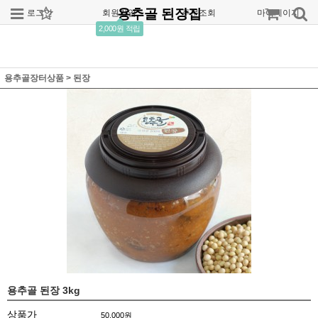
용추골 된장집
로그인
회원가입
주문조회
마이페이지
2,000원 적립
용추골장터상품
>
된장
용추골 된장 3kg
상품가
50,000
원